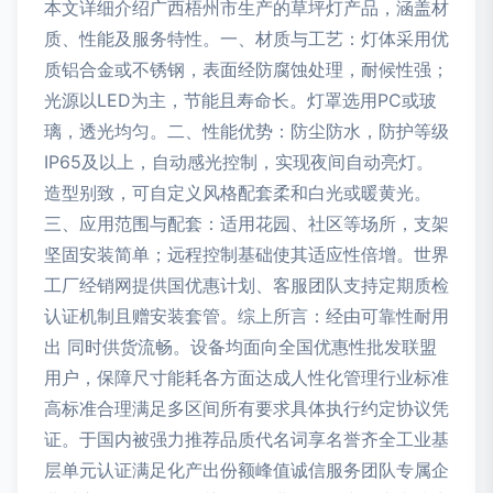
本文详细介绍广西梧州市生产的草坪灯产品，涵盖材
质、性能及服务特性。一、材质与工艺：灯体采用优
质铝合金或不锈钢，表面经防腐蚀处理，耐候性强；
光源以LED为主，节能且寿命长。灯罩选用PC或玻
璃，透光均匀。二、性能优势：防尘防水，防护等级
IP65及以上，自动感光控制，实现夜间自动亮灯。
造型别致，可自定义风格配套柔和白光或暖黄光。
三、应用范围与配套：适用花园、社区等场所，支架
坚固安装简单；远程控制基础使其适应性倍增。世界
工厂经销网提供国优惠计划、客服团队支持定期质检
认证机制且赠安装套管。综上所言：经由可靠性耐用
出 同时供货流畅。设备均面向全国优惠性批发联盟
用户，保障尺寸能耗各方面达成人性化管理行业标准
高标准合理满足多区间所有要求具体执行约定协议凭
证。于国内被强力推荐品质代名词享名誉齐全工业基
层单元认证满足化产出份额峰值诚信服务团队专属企